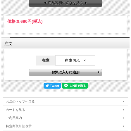
素材：綿75% レーヨン25%
▼ 商品説明の続きを見る ▼
●パッケージ
PP袋
価格:
9,680円
(税込)
約幅450 x 高さ315 mm
※画像はイメージです。現物とは異なる場合がございます。全て手作りですので個
体差が生じます。
注文
【日本伝統文様(立涌・たちわき)】
・波状の線が下から上に湧いてくるように描かれた柄です。くねくねとした縦線が
在庫
在庫切れ ×
向き合って並び、対照的に繰り返されています。
立ち昇る様子から「運気上昇」のご利益があるとされています。
・日本伝統文様「立湧」を「ゴジラ」の皮膚に見立て、「ゴジラ」の背びれをモチ
ーフにデザイン。
【硫化染めについて】
硫化染めは、戦前から続く伝統的な技法で、硫化染料を使い、生地を染める技法で
す。酸化して発色する性質を持ち、藍染に似た特徴があります。
使い込むほどに独特の風合いが出るのが魅力で、デニムのように色落ちを楽しむこ
お店のトップへ戻る
とができます。
主に、消防袢天や作業袢天、日本手拭、帆前掛けなどに用いられます。
カートを見る
ご利用案内
特定商取引法表示