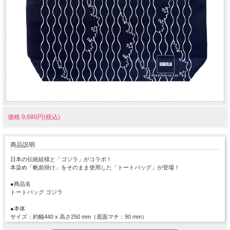
価格:9,680円(税込)
商品説明
日本の伝統紋様と「ゴジラ」がコラボ！
本染め「帆前掛け」をそのまま使用した「トートバッグ」が登場！
●商品名
トートバッグ ゴジラ
●本体
サイズ：約幅440 x 高さ250 mm（底面マチ：90 mm）
重量：約220g