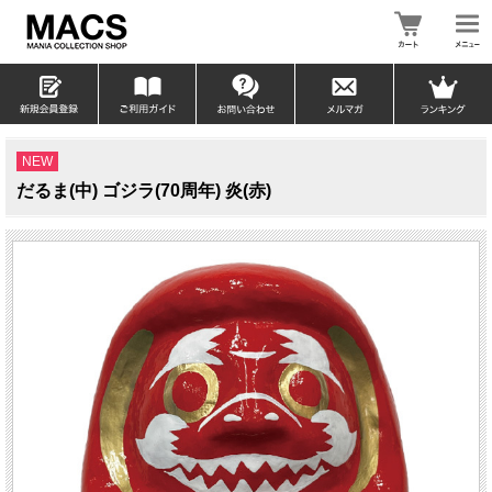
NEW
だるま(中) ゴジラ(70周年) 炎(赤)