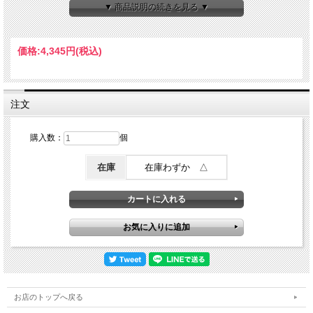
▼ 商品説明の続きを見る ▼
●パッケージ
PP箱（台紙付き）
約幅120 x 高さ120 x 奥行120 mm
価格:
4,345円
(税込)
※画像はイメージです。現物とは異なる場合がございます。全て手作りですので個
体差が生じます。
注文
【白河だるまについて】
白河だるま総本舗は、約300年前からお客様一人ひとりを大切にし、地元の方々に
愛され続けてきました。
購入数：
個
白河だるまは寛政の改革で有名な松平定信公の「市民の生活をより元気に」という
想いから幸運をもたらす縁起物として誕生しました。
家族の健康や会社の繁栄、高校や大学の合格や選挙での当選など古来より人々が何
在庫
在庫わずか △
かを願う際は必ず白河だるまがそばにあり、たえず人々の夢や希望を応援し続けて
きました。
白河だるまは幸運の象徴とされている「鶴亀松竹梅」が顔の中に描写されているの
が最大の特徴であり、そのデザインはかの有名な絵師・谷文晁が行ったとされてい
ます。
また、願いごとをする際はまず、だるまの左目に目を入れ、成就したら右目を入れ
るという風習があります。
お店のトップへ戻る